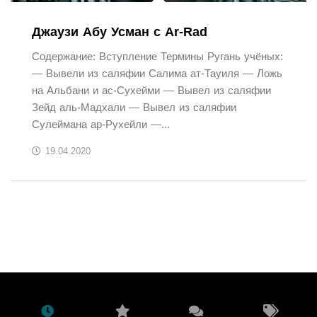
Джаузи Абу Усман с Ar-Rad
Содержание: Вступление Термины Ругань учёных:
— Вывели из саляфии Салима ат-Тауиля — Ложь
на Альбани и ас-Сухейми — Вывел из саляфии
Зейд аль-Мадхали — Вывел из саляфии
Сулеймана ар-Рухейли —...
19.04.2020