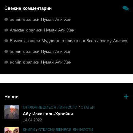
Свежие комментарии
admin
к записи
Нуман Али Хан
Альжан
к записи
Нуман Али Хан
Ермек
к записи
Мудрость в призыве к Всевышнему Аллаху
admin
к записи
Нуман Али Хан
admin
к записи
Нуман Али Хан
Новое
ОТКЛОНИВШИЕСЯ ЛИЧНОСТИ
/
СТАТЬИ
Абу Исхак аль-Хувейни
14.04.2022
КНИГИ
/
ОТКЛОНИВШИЕСЯ ЛИЧНОСТИ