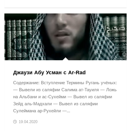
Джаузи Абу Усман с Ar-Rad
Содержание: Вступление Термины Ругань учёных:
— Вывели из саляфии Салима ат-Тауиля — Ложь
на Альбани и ас-Сухейми — Вывел из саляфии
Зейд аль-Мадхали — Вывел из саляфии
Сулеймана ар-Рухейли —...
19.04.2020