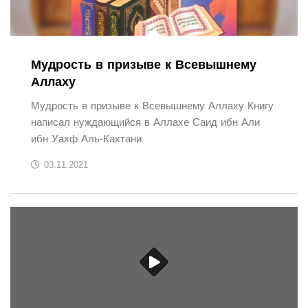
Мудрость в призыве к Всевышнему
Аллаху
Мудрость в призыве к Всевышнему Аллаху Книгу
написал нуждающийся в Аллахе Саид ибн Али
ибн Уахф Аль-Кахтани
03.11.2021