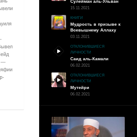
ань
Сулейман аль-Ульван
ывели
15.11.2021
КНИГИ
ауиля
Мудрость в призыве к
Всевышнему Аллаху
03.11.2021
-
Вывел
ОТКЛОНИВШИЕСЯ
ЛИЧНОСТИ
Зейд
Саид аль-Камали
 —
06.02.2021
ляфии
ОТКЛОНИВШИЕСЯ
р-
ЛИЧНОСТИ
Мутейри
06.02.2021