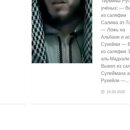
Термины Руг
учёных: — В
из саляфии
Салима ат-Т
— Ложь на
Альбани и ас
Сухейми — 
из саляфии 
аль-Мадхали
Вывел из са
Сулеймана а
Рухейли —...
19.04.2020