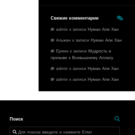
Свежие комментарии
admin
к записи
Нуман Али Хан
Альжан
к записи
Нуман Али Хан
Ермек
к записи
Мудрость в
призыве к Всевышнему Аллаху
admin
к записи
Нуман Али Хан
admin
к записи
Нуман Али Хан
Поиск